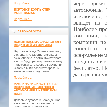
через время
Подробнее...
автомобиль.
БОРТОВОЙ КОМПЬЮТЕР
MULTITRONICS
исключено, 
Подробнее...
выйдет из с
Наиболее про
АВТО НОВОСТИ
компании, 
компании не
НОВЫЕ ПИСЬМА СЧАСТЬЯ ДЛЯ
ВОДИТЕЛЕЙ ИЗ УКРАИНЫ
способны о
Верховная Рада Украины наконец то
оформление
официально зарегистрировала
законопроект, с помощью которого
предоставля
власти будут регулировать систему
наложения штрафов за нарушения,
бесплатно. Н
которые были зарегистрированы
техническими средствами.
дать реальну
Подробнее...
МУЖЧИНА ЛИШИЛСЯ ПРАВ ЗА
ВОЖДЕНИЕ ИГРУШЕЧНОГО
АВТОМОБИЛЯ В НЕТРЕЗВОМ
ВИДЕ
Довольно суровое и неожиданное
наказание пришлось понести
гражданину водителю из