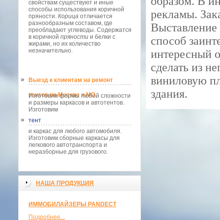
образом. В и
свойствам существуют и иные
способы использования коричной
рекламы. Зак
пряности.
Корица
отличается
разнообразным составом, где
Выставление 
преобладают углеводы. Содержатся
в коричной
пряности
и белки с
способ заинт
жирами, но их количество
незначительно.
интересный о
сделать из н
виниловую пл
Выезд к клиентам на ремонт
здания.
тентов по Москве и МО
Изготовим формы любой сложности
и размеры каркасов и автотентов.
Изготовим
тент
и каркас для любого автомобиля.
Изготовим сборные каркасы для
легкового автотранспорта и
неразборные для грузового.
НАША ПРОДУКЦИЯ
ИММОБИЛАЙЗЕРЫ PANDECT
Подробнее...