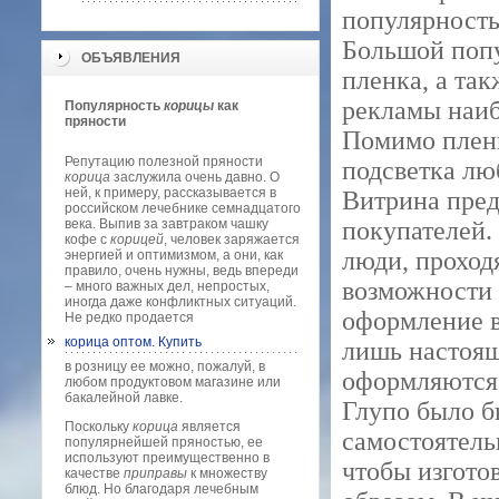
популярность
Большой попу
ОБЪЯВЛЕНИЯ
пленка, а та
рекламы наиб
Популярность
корицы
как
пряности
Помимо пленк
Репутацию полезной пряности
подсветка лю
корица
заслужила очень давно. О
ней, к примеру, рассказывается в
Витрина пред
российском лечебнике семнадцатого
века. Выпив за завтраком чашку
покупателей.
кофе с
корицей
, человек заряжается
люди, проход
энергией и оптимизмом, а они, как
правило, очень нужны, ведь впереди
возможности 
– много важных дел, непростых,
иногда даже конфликтных ситуаций.
оформление в
Не редко продается
корица оптом. Купить
лишь настоя
в розницу ее можно, пожалуй, в
оформляются 
любом продуктовом магазине или
бакалейной лавке.
Глупо было б
Поскольку
корица
является
самостоятель
популярнейшей пряностью, ее
используют преимущественно в
чтобы изгото
качестве
приправы
к множеству
блюд. Но благодаря лечебным