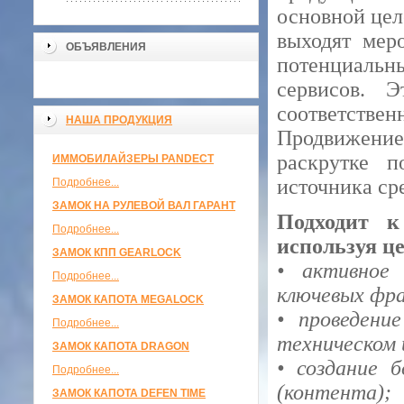
основной цел
выходят мер
ОБЪЯВЛЕНИЯ
потенциаль
сервисов. 
соответствен
НАША ПРОДУКЦИЯ
Продвижение
раскрутке п
ИММОБИЛАЙЗЕРЫ PANDECT
источника ср
Подробнее...
ЗАМОК НА РУЛЕВОЙ ВАЛ ГАРАНТ
Подходит к
Подробнее...
используя ц
ЗАМОК КПП GEARLOCK
• активное
Подробнее...
ключевых фра
ЗАМОК КАПОТА MEGALOCK
• проведени
Подробнее...
техническом 
ЗАМОК КАПОТА DRAGON
• создание 
Подробнее...
(контента);
ЗАМОК КАПОТА DEFEN TIME