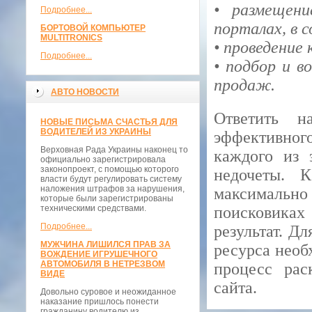
• размещени
Подробнее...
порталах, в с
БОРТОВОЙ КОМПЬЮТЕР
MULTITRONICS
• проведение
Подробнее...
• подбор и в
продаж.
АВТО НОВОСТИ
Ответить 
НОВЫЕ ПИСЬМА СЧАСТЬЯ ДЛЯ
ВОДИТЕЛЕЙ ИЗ УКРАИНЫ
эффективног
Верховная Рада Украины наконец то
каждого из 
официально зарегистрировала
законопроект, с помощью которого
недочеты. К
власти будут регулировать систему
наложения штрафов за нарушения,
максимальн
которые были зарегистрированы
техническими средствами.
поисковика
Подробнее...
результат. Д
МУЖЧИНА ЛИШИЛСЯ ПРАВ ЗА
ресурса необ
ВОЖДЕНИЕ ИГРУШЕЧНОГО
АВТОМОБИЛЯ В НЕТРЕЗВОМ
процесс рас
ВИДЕ
сайта.
Довольно суровое и неожиданное
наказание пришлось понести
гражданину водителю из