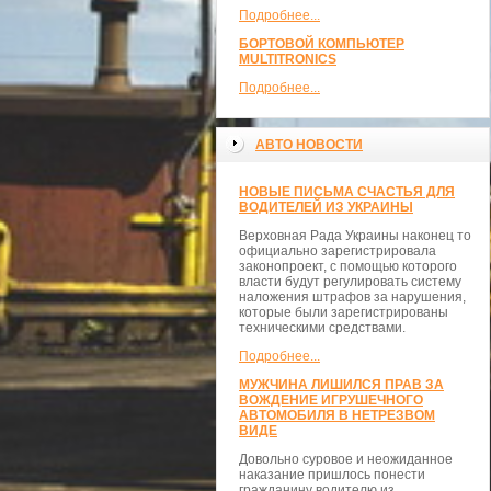
Подробнее...
БОРТОВОЙ КОМПЬЮТЕР
MULTITRONICS
Подробнее...
АВТО НОВОСТИ
НОВЫЕ ПИСЬМА СЧАСТЬЯ ДЛЯ
ВОДИТЕЛЕЙ ИЗ УКРАИНЫ
Верховная Рада Украины наконец то
официально зарегистрировала
законопроект, с помощью которого
власти будут регулировать систему
наложения штрафов за нарушения,
которые были зарегистрированы
техническими средствами.
Подробнее...
МУЖЧИНА ЛИШИЛСЯ ПРАВ ЗА
ВОЖДЕНИЕ ИГРУШЕЧНОГО
АВТОМОБИЛЯ В НЕТРЕЗВОМ
ВИДЕ
Довольно суровое и неожиданное
наказание пришлось понести
гражданину водителю из