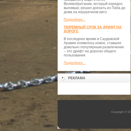
Великобритании, который изрядно
выпивши, решил доехать из Паба до
дома на игрушечном авто.
Подробнее...
ТЮРЕМНЫЙ СРОК ЗА ДРИФТ НА
ДОРОГЕ
В последнее время в Саудовской
Аравии появилось новое, ставшее
довольно популярным развлечение
– это дрифт на дорогах общего
пользования.
Подробнее...
РЕКЛАМА
Copyright © 2