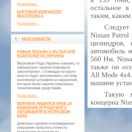
Подробнее...
остальное в
БОРТОВОЙ КОМПЬЮТЕР
таким, каким
MULTITRONICS
Подробнее...
Следует
Nissan Patro
АВТО НОВОСТИ
цилиндров, 
автомобиль м
НОВЫЕ ПИСЬМА СЧАСТЬЯ ДЛЯ
ВОДИТЕЛЕЙ ИЗ УКРАИНЫ
560 Нм. Nissa
Верховная Рада Украины наконец то
также он ос
официально зарегистрировала
законопроект, с помощью которого
All Mode 4x4
власти будут регулировать систему
наложения штрафов за нарушения,
машине устан
которые были зарегистрированы
техническими средствами.
Такую 
Подробнее...
концерна Niss
МУЖЧИНА ЛИШИЛСЯ ПРАВ ЗА
ВОЖДЕНИЕ ИГРУШЕЧНОГО
АВТОМОБИЛЯ В НЕТРЕЗВОМ
ВИДЕ
Довольно суровое и неожиданное
наказание пришлось понести
гражданину водителю из