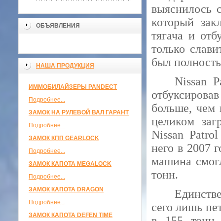
выяснилось 
который зак
ОБЪЯВЛЕНИЯ
тягача и отб
только слави
был полность
НАША ПРОДУКЦИЯ
Nissan P
ИММОБИЛАЙЗЕРЫ PANDECT
отбуксировав
Подробнее...
больше, чем 
ЗАМОК НА РУЛЕВОЙ ВАЛ ГАРАНТ
целиком заг
Подробнее...
Nissan Patro
ЗАМОК КПП GEARLOCK
него в 2007 
Подробнее...
машина смогл
ЗАМОК КАПОТА MEGALOCK
тонн.
Подробнее...
ЗАМОК КАПОТА DRAGON
Единстве
Подробнее...
сего лишь пе
ЗАМОК КАПОТА DEFEN TIME
в 155 тонн,